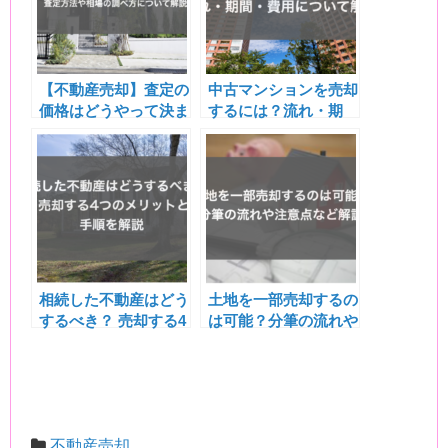
【不動産売却】査定の
中古マンションを売却
価格はどうやって決ま
するには？流れ・期
る？査定方法や相場の
間・費用について解説
調べ方について解説
相続した不動産はどう
土地を一部売却するの
するべき？ 売却する4
は可能？分筆の流れや
つのメリットと手順を
注意点など解説
解説
不動産売却