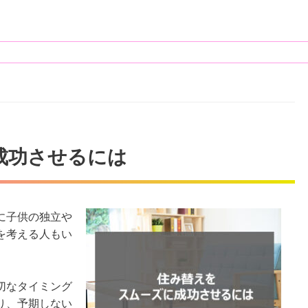
成功させるには
に子供の独立や
を考える人もい
切なタイミング
り、予期しない